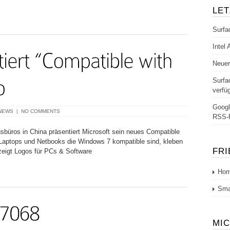
LET
Surfa
Intel
Neuer
Surfa
verfü
Googl
NEWS
|
NO COMMENTS
RSS-
sbüros in China präsentiert Microsoft sein neues Compatible
Laptops und Netbooks die Windows 7 kompatible sind, kleben
FR
zeigt Logos für PCs & Software
Hom
Sma
MI