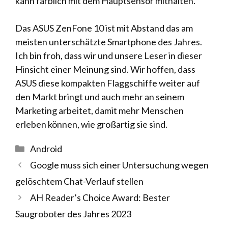
kann farblich mit dem Hauptsensor mithalten.
Das ASUS ZenFone 10 ist mit Abstand das am
meisten unterschätzte Smartphone des Jahres.
Ich bin froh, dass wir und unsere Leser in dieser
Hinsicht einer Meinung sind. Wir hoffen, dass
ASUS diese kompakten Flaggschiffe weiter auf
den Markt bringt und auch mehr an seinem
Marketing arbeitet, damit mehr Menschen
erleben können, wie großartig sie sind.
Kategorien
Android
Google muss sich einer Untersuchung wegen
gelöschtem Chat-Verlauf stellen
AH Reader’s Choice Award: Bester
Saugroboter des Jahres 2023