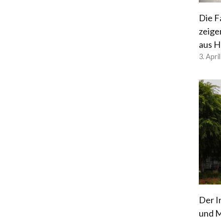
Die F
zeige
aus H
3. Apri
Der I
und M