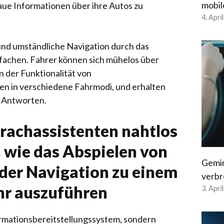
mobil
aue Informationen über ihre Autos zu
4. Apri
xe und umständliche Navigation durch das
achen. Fahrer können sich mühelos über
 der Funktionalität von
ken in verschiedene Fahrmodi, und erhalten
e Antworten.
rachassistenten nahtlos
 wie das Abspielen von
Gemin
 der Navigation zu einem
verbr
hr auszuführen
3. Apri
formationsbereitstellungssystem, sondern