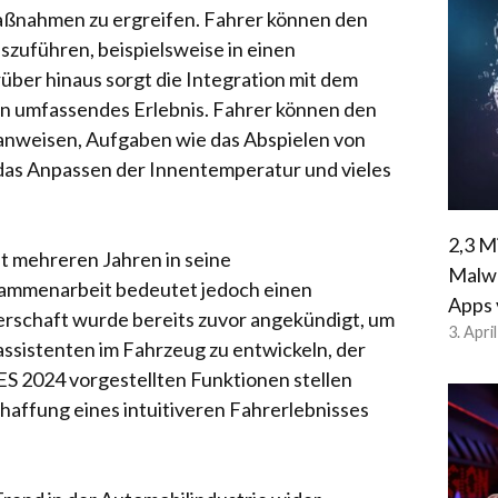
Maßnahmen zu ergreifen. Fahrer können den
zuführen, beispielsweise in einen
ber hinaus sorgt die Integration mit dem
in umfassendes Erlebnis. Fahrer können den
anweisen, Aufgaben wie das Abspielen von
, das Anpassen der Innentemperatur und vieles
2,3 M
t mehreren Jahren in seine
Malwa
sammenarbeit bedeutet jedoch einen
Apps 
erschaft wurde bereits zuvor angekündigt, um
3. Apri
istenten im Fahrzeug zu entwickeln, der
CES 2024 vorgestellten Funktionen stellen
haffung eines intuitiveren Fahrerlebnisses