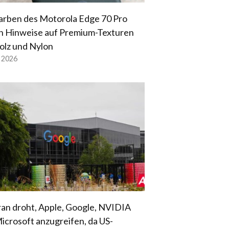
arben des Motorola Edge 70 Pro
n Hinweise auf Premium-Texturen
olz und Nylon
l 2026
ran droht, Apple, Google, NVIDIA
icrosoft anzugreifen, da US-