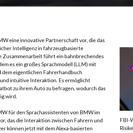
W eine innovative Partnerschaft vor, die das
icher Intelligenz in fahrzeugbasierte
Die Zusammenarbeit führt ein bahnbrechendes
ndem es ein großes Sprachmodell (LLM) mit
d dem eigentlichen Fahrerhandbuch
und intuitive Interaktion. Es ermöglicht
atbot zu ihrem Auto zu befragen, wodurch das
g wird.
W für den Sprachassistenten von BMW im
FBI-W
vor, das die Interaktion zwischen Fahrern und
Risik
er können jetzt mit dem Alexa-basierten