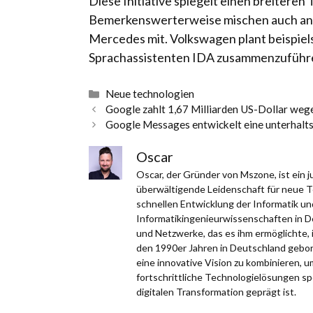
Diese Initiative spiegelt einen breiteren
Bemerkenswerterweise mischen auch and
Mercedes mit. Volkswagen plant beispie
Sprachassistenten IDA zusammenzuführ
Kategorien
Neue technologien
Google zahlt 1,67 Milliarden US-Dollar weg
Google Messages entwickelt eine unterhalt
Oscar
Oscar, der Gründer von Mszone, ist ein
überwältigende Leidenschaft für neue Te
schnellen Entwicklung der Informatik un
Informatikingenieurwissenschaften in D
und Netzwerke, das es ihm ermöglichte, 
den 1990er Jahren in Deutschland gebor
eine innovative Vision zu kombinieren, 
fortschrittliche Technologielösungen spezi
digitalen Transformation geprägt ist.