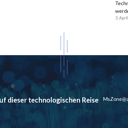
Techn
werd
3. Apri
auf dieser technologischen Reise
MsZone@a