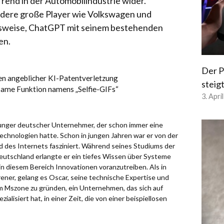
 Trend in der Automobilindustrie wider.
ere große Player wie Volkswagen und
lsweise, ChatGPT mit seinem bestehenden
en.
Der P
en angeblicher KI-Patentverletzung
steig
same Funktion namens „Selfie-GIFs“
3. Apri
 junger deutscher Unternehmer, der schon immer eine
chnologien hatte. Schon in jungen Jahren war er von der
d des Internets fasziniert. Während seines Studiums der
eutschland erlangte er ein tiefes Wissen über Systeme
in diesem Bereich Innovationen voranzutreiben. Als in
ener, gelang es Oscar, seine technische Expertise und
um Mszone zu gründen, ein Unternehmen, das sich auf
alisiert hat, in einer Zeit, die von einer beispiellosen