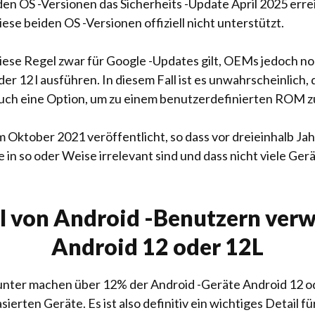
en OS -Versionen das Sicherheits -Update April 2025 errei
ese beiden OS -Versionen offiziell nicht unterstützt.
diese Regel zwar für Google -Updates gilt, OEMs jedoch n
r 12 l ausführen. In diesem Fall ist es unwahrscheinlich, da
ch auch eine Option, um zu einem benutzerdefinierten ROM 
 Oktober 2021 veröffentlicht, so dass vor dreieinhalb Ja
le in so oder Weise irrelevant sind und dass nicht viele Ge
eil von Android -Benutzern ve
Android 12 oder 12L
nter machen über 12% der Android -Geräte Android 12 oder
erten Geräte. Es ist also definitiv ein wichtiges Detail für