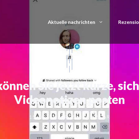
Aktuelle nachrichten
Rezensi
önnen Sie jetzt kurze, si
Videonotizen posten
OSCAR
15. DEZEMBER 2023