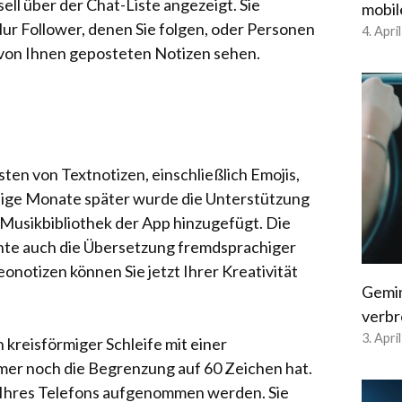
ell über der Chat-Liste angezeigt. Sie
mobil
ur Follower, denen Sie folgen, oder Personen
4. Apri
e von Ihnen geposteten Notizen sehen.
ten von Textnotizen, einschließlich Emojis,
inige Monate später wurde die Unterstützung
 Musikbibliothek der App hinzugefügt. Die
hte auch die Übersetzung fremdsprachiger
onotizen können Sie jetzt Ihrer Kreativität
Gemin
verbr
3. Apri
 kreisförmiger Schleife mit einer
mmer noch die Begrenzung auf 60 Zeichen hat.
a Ihres Telefons aufgenommen werden. Sie