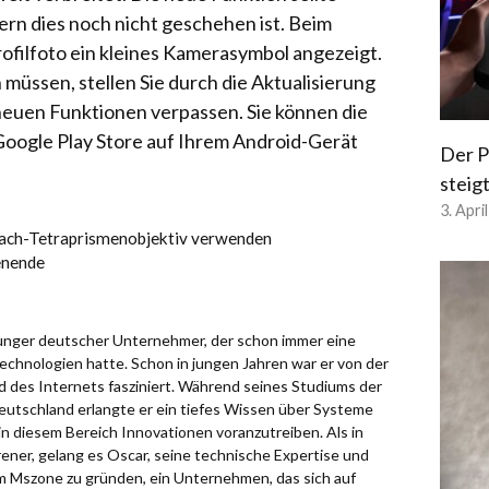
ern dies noch nicht geschehen ist. Beim
rofilfoto ein kleines Kamerasymbol angezeigt.
 müssen, stellen Sie durch die Aktualisierung
e neuen Funktionen verpassen. Sie können die
oogle Play Store auf Ihrem Android-Gerät
Der P
steig
3. Apri
fach-Tetraprismenobjektiv verwenden
enende
 junger deutscher Unternehmer, der schon immer eine
chnologien hatte. Schon in jungen Jahren war er von der
d des Internets fasziniert. Während seines Studiums der
eutschland erlangte er ein tiefes Wissen über Systeme
in diesem Bereich Innovationen voranzutreiben. Als in
ener, gelang es Oscar, seine technische Expertise und
um Mszone zu gründen, ein Unternehmen, das sich auf