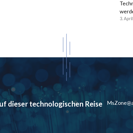
Techn
werd
3. Apri
auf dieser technologischen Reise
MsZone@a