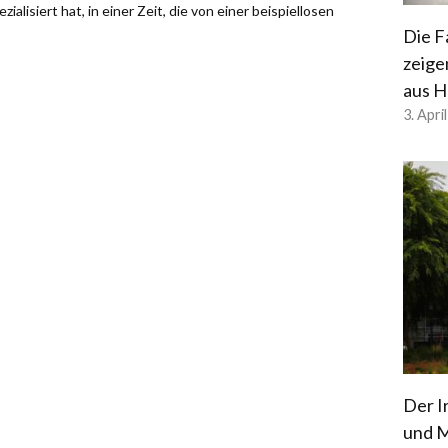
alisiert hat, in einer Zeit, die von einer beispiellosen
Die F
zeige
aus H
3. Apri
Der I
und M