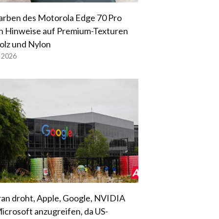
arben des Motorola Edge 70 Pro
n Hinweise auf Premium-Texturen
olz und Nylon
l 2026
ran droht, Apple, Google, NVIDIA
icrosoft anzugreifen, da US-