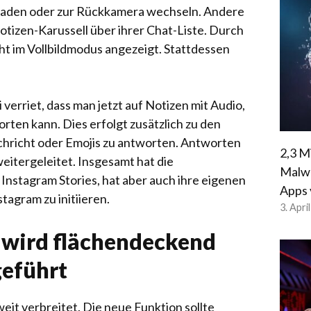
hladen oder zur Rückkamera wechseln. Andere
tizen-Karussell über ihrer Chat-Liste. Durch
cht im Vollbildmodus angezeigt. Stattdessen
erriet, dass man jetzt auf Notizen mit Audio,
rten kann. Dies erfolgt zusätzlich zu den
chricht oder Emojis zu antworten. Antworten
2,3 M
eitergeleitet. Insgesamt hat die
Malwa
 Instagram Stories, hat aber auch ihre eigenen
Apps 
tagram zu initiieren.
3. Apri
 wird flächendeckend
geführt
eit verbreitet. Die neue Funktion sollte