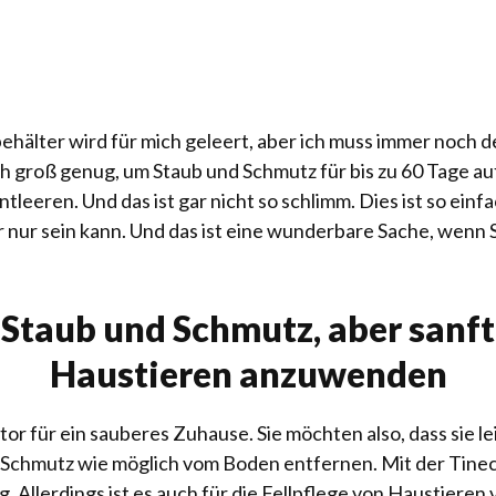
ehälter wird für mich geleert, aber ich muss immer noch d
h groß genug, um Staub und Schmutz für bis zu 60 Tage a
tleeren. Und das ist gar nicht so schlimm. Dies ist so einf
ur sein kann. Und das ist eine wunderbare Sache, wenn S
n Staub und Schmutz, aber sanft
Haustieren anzuwenden
or für ein sauberes Zuhause. Sie möchten also, dass sie l
nd Schmutz wie möglich vom Boden entfernen. Mit der Tinec
g. Allerdings ist es auch für die Fellpflege von Haustieren 