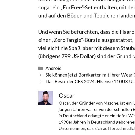
sogar ein „FurFree“-Set enthalten, mit d
und auf den Böden und Teppichen landen
Und wenn Sie befürchten, dass die Haare 
einer „ZeroTangle“-Bürste ausgestattet, 
vielleicht nie Spaß, aber mit diesem Stau
(übrigens 799 US-Dollar) sind der Grund,
Kategorien
Android
Sie können jetzt Bordkarten mit Ihrer Wea
Das Beste der CES 2024: Hisense 110UX U
Oscar
Oscar, der Gründer von Mszone, ist ein
jungen Jahren war er von der schnellen 
in Deutschland erlangte er ein tiefes W
1990er Jahren in Deutschland geborener,
Unternehmen, das sich auf fortschrittlich