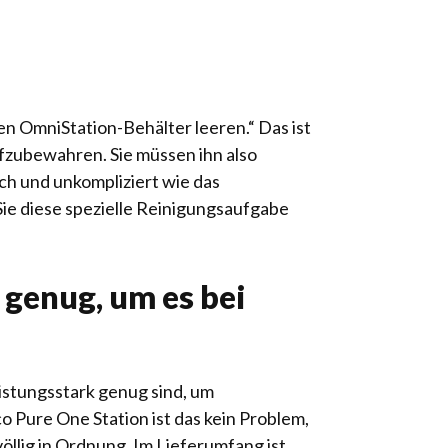
en OmniStation-Behälter leeren.“ Das ist
ufzubewahren. Sie müssen ihn also
ach und unkompliziert wie das
ie diese spezielle Reinigungsaufgabe
 genug, um es bei
eistungsstark genug sind, um
o Pure One Station ist das kein Problem,
völlig in Ordnung. Im Lieferumfang ist