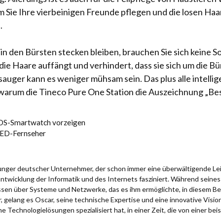
em Sie Ihre vierbeinigen Freunde pflegen und die losen Haa
.
in den Bürsten stecken bleiben, brauchen Sie sich keine S
die Haare auffängt und verhindert, dass sie sich um die B
bsauger kann es weniger mühsam sein. Das plus alle intell
 warum die Tineco Pure One Station die Auszeichnung „Bes
r OS-Smartwatch vorzeigen
LED-Fernseher
 junger deutscher Unternehmer, der schon immer eine überwältigende Le
Entwicklung der Informatik und des Internets fasziniert. Während sein
issen über Systeme und Netzwerke, das es ihm ermöglichte, in diesem Be
 gelang es Oscar, seine technische Expertise und eine innovative Visio
e Technologielösungen spezialisiert hat, in einer Zeit, die von einer bei