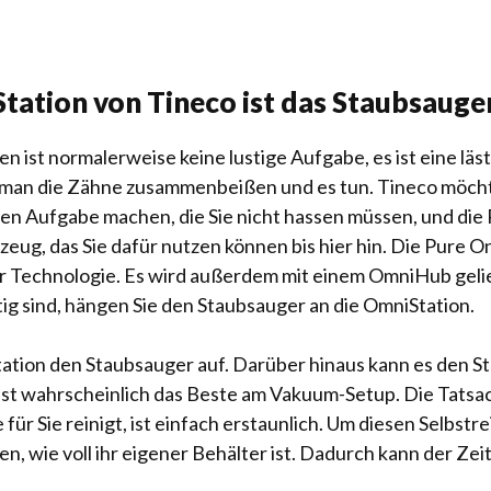
Station von Tineco ist das Staubsau
en ist normalerweise keine lustige Aufgabe, es ist eine lä
s man die Zähne zusammenbeißen und es tun. Tineco möch
chen Aufgabe machen, die Sie nicht hassen müssen, und die
ug, das Sie dafür nutzen können bis hier hin. Die Pure One
er Technologie. Es wird außerdem mit einem OmniHub gelie
tig sind, hängen Sie den Staubsauger an die OmniStation.
ation den Staubsauger auf. Darüber hinaus kann es den S
s ist wahrscheinlich das Beste am Vakuum-Setup. Die Tats
 für Sie reinigt, ist einfach erstaunlich. Um diesen Selbs
n, wie voll ihr eigener Behälter ist. Dadurch kann der Zei