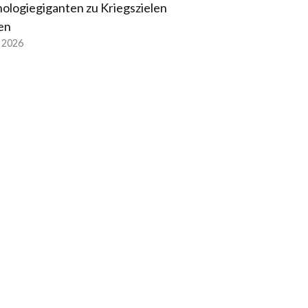
ologiegiganten zu Kriegszielen
en
l 2026