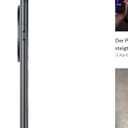
Der P
steig
3. Apri