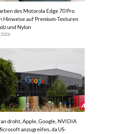
arben des Motorola Edge 70 Pro
n Hinweise auf Premium-Texturen
olz und Nylon
l 2026
ran droht, Apple, Google, NVIDIA
icrosoft anzugreifen, da US-