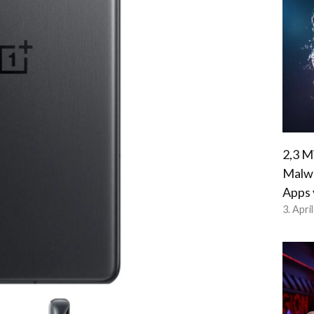
2,3 M
Malwa
Apps 
3. Apri