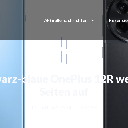
Aktuelle nachrichten
Rezensi
warz-blaue OnePlus 12R we
Seiten auf
OSCAR
15. JANUAR 2024