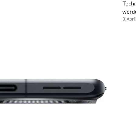
Techn
werd
3. Apri