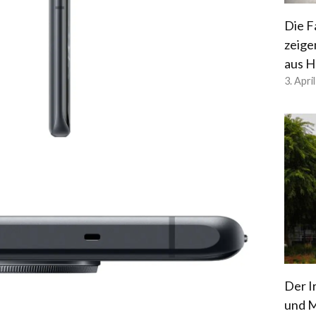
Die F
zeige
aus H
3. Apri
Der I
und M