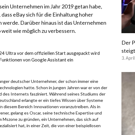
 sein Unternehmen im Jahr 2019 getan habe,
, dass eBay sich für die Einhaltung hoher
n werde. Darüber hinaus ist das Unternehmen
o weit wie möglich zu verbessern.
Der P
steig
4 Ultra vor dem offiziellen Start ausgepackt wird
3. Apri
 Funktionen von Google Assistant ein
 junger deutscher Unternehmer, der schon immer eine
chnologien hatte. Schon in jungen Jahren war er von der
d des Internets fasziniert. Während seines Studiums der
eutschland erlangte er ein tiefes Wissen über Systeme
in diesem Bereich Innovationen voranzutreiben. Als in
ener, gelang es Oscar, seine technische Expertise und
um Mszone zu gründen, ein Unternehmen, das sich auf
alisiert hat, in einer Zeit, die von einer beispiellosen