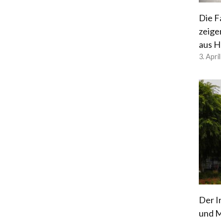
Die F
zeige
aus H
3. Apri
Der I
und M