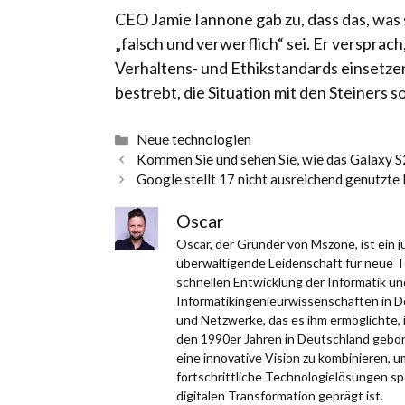
CEO Jamie Iannone gab zu, dass das, was
„falsch und verwerflich“ sei. Er versprach
Verhaltens- und Ethikstandards einsetze
bestrebt, die Situation mit den Steiners s
Kategorien
Neue technologien
Kommen Sie und sehen Sie, wie das Galaxy S2
Google stellt 17 nicht ausreichend genutzte
Oscar
Oscar, der Gründer von Mszone, ist ein
überwältigende Leidenschaft für neue Te
schnellen Entwicklung der Informatik un
Informatikingenieurwissenschaften in D
und Netzwerke, das es ihm ermöglichte, 
den 1990er Jahren in Deutschland gebor
eine innovative Vision zu kombinieren, 
fortschrittliche Technologielösungen spezi
digitalen Transformation geprägt ist.