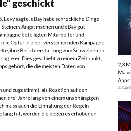
le“ geschickt
. Levy sagte, eBay habe schreckliche Dinge
en Steiners Angst machen und eBay gut
Kampagne beteiligten Mitarbeiter und
die Opfer in einer versteinernden Kampagne
ielte, ihre Berichterstattung zum Schweigen zu
 sagte er. Dies geschieht zu einem Zeitpunkt,
2,3 M
Apps gehört, die die meisten Daten von
Malwa
Apps 
3. Apri
n und zugestimmt, als Reaktion auf den
men drei Jahre lang von einem unabhängigen
ch muss auch die Einhaltung der Regeln
e lang tut, werden die gegen es erhobenen