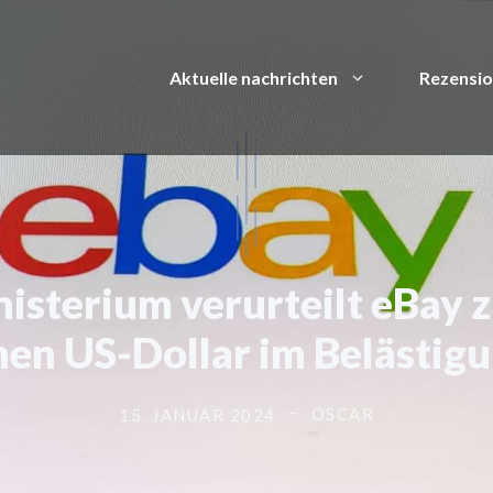
Aktuelle nachrichten
Rezensi
isterium verurteilt eBay 
nen US-Dollar im Belästigu
OSCAR
15. JANUAR 2024