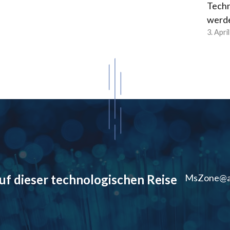
Techn
werd
3. Apri
auf dieser technologischen Reise
MsZone@a