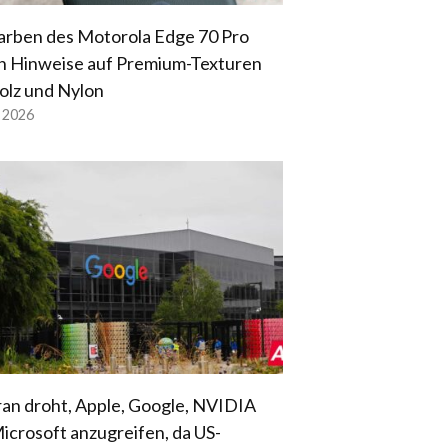
arben des Motorola Edge 70 Pro
n Hinweise auf Premium-Texturen
olz und Nylon
l 2026
ran droht, Apple, Google, NVIDIA
icrosoft anzugreifen, da US-