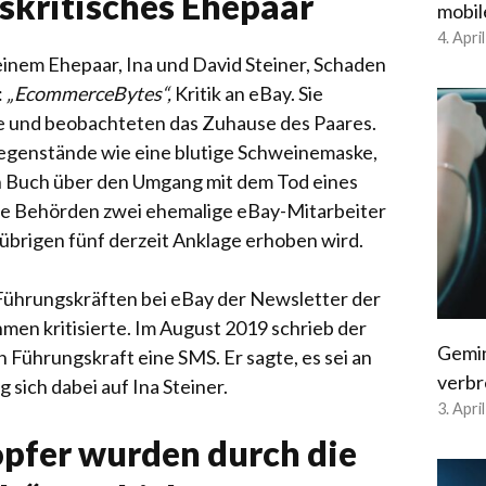
skritisches Ehepaar
mobil
4. Apri
einem Ehepaar, Ina und David Steiner, Schaden
:
„EcommerceBytes“,
Kritik an eBay. Sie
e und beobachteten das Zuhause des Paares.
Gegenstände wie eine blutige Schweinemaske,
in Buch über den Umgang mit dem Tod eines
die Behörden zwei ehemalige eBay-Mitarbeiter
übrigen fünf derzeit Anklage erhoben wird.
Führungskräften bei eBay der Newsletter der
ehmen kritisierte. Im August 2019 schrieb der
Gemin
Führungskraft eine SMS. Er sagte, es sei an
verbr
 sich dabei auf Ina Steiner.
3. Apri
pfer wurden durch die