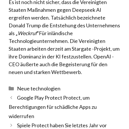
Es ist noch nicht sicher, dass die Vereinigten
Staaten Maßnahmen gegen Deepseek AI
ergreifen werden. Tatsächlich bezeichnete
Donald Trump die Entstehung des Unternehmens
als „
Weckruf
”Für inländische
Technologieunternehmen. Die Vereinigten
Staaten arbeiten derzeit am Stargate -Projekt, um
ihre Dominanz in der KI festzustellen. OpenAI -
CEO äußerte auch die Begeisterung für den
neuen und starken Wettbewerb.
Kategorien
Neue technologien
Google Play Protect Protect, um
Berechtigungen für schädliche Apps zu
widerrufen
Spiele Protect haben Sie letztes Jahr vor