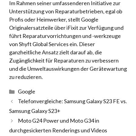
Im Rahmen seiner umfassenderen Initiative zur
Unterstützung von Reparaturbetrieben, egal ob
Profis oder Heimwerker, stellt Google
Originalersatzteile über iFixit zur Verfügung und
führt Reparaturvorrichtungen und -werkzeuge
von Shyft Global Services ein. Dieser
ganzheitliche Ansatz zielt darauf ab, die
Zugänglichkeit für Reparaturen zu verbessern
und die Umweltauswirkungen der Gerätewartung
zu reduzieren.
Kategorien
Google
Telefonvergleiche: Samsung Galaxy S23 FE vs.
Samsung Galaxy S23+
Moto G24 Power und Moto G34 in
durchgesickerten Renderings und Videos