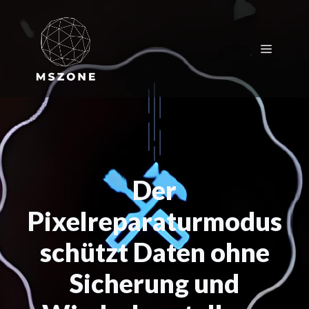
Zum
Inhalt
springen
Menü
Der
Pixelreparaturmodus
schützt Daten ohne
Sicherung und