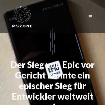
Zum
Inhalt
springen
Menü
Der Sieg von Epic vor
Gericht könnte ein
epischer Sieg für
Entwickler weltweit