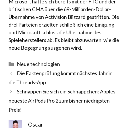
Microsoft hatte sich bereits mit der FTC und der
britischen CMA über die 69-Milliarden-Dollar-
Übernahme von Activision Blizzard gestritten. Die
drei Parteien erzielten schließlich eine Einigung
und Microsoft schloss die Übernahme des
Spieleherstellers ab. Es bleibt abzuwarten, wie die
neue Begegnung ausgehen wird.
Kategorien
Neue technologien
Die Faktenprüfung kommt nächstes Jahr in
die Threads-App
Schnappen Sie sich ein Schnäppchen: Apples
neueste AirPods Pro 2 zum bisher niedrigsten
Preis!
Oscar