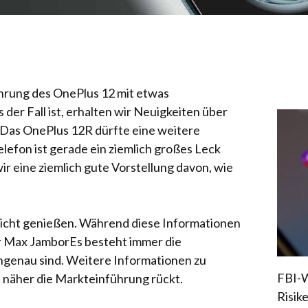
hrung des OnePlus 12 mit etwas
er Fall ist, erhalten wir Neuigkeiten über
 Das OnePlus 12R dürfte eine weitere
elefon ist gerade ein ziemlich großes Leck
r eine ziemlich gute Vorstellung davon, wie
rsicht genießen. Während diese Informationen
r Max Jambor
Es besteht immer die
ungenau sind. Weitere Informationen zu
FBI-W
e näher die Markteinführung rückt.
Risik