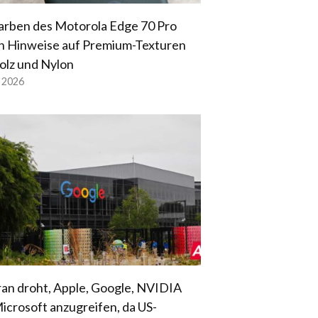
arben des Motorola Edge 70 Pro
n Hinweise auf Premium-Texturen
olz und Nylon
l 2026
ran droht, Apple, Google, NVIDIA
icrosoft anzugreifen, da US-