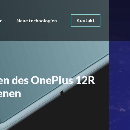
Kontakt
on
Neue technologien
nen des OnePlus 12R
ienen