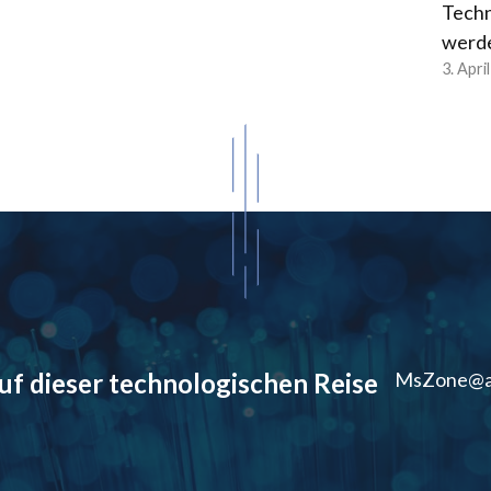
Techn
werd
3. Apri
auf dieser technologischen Reise
MsZone@a