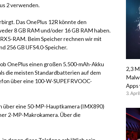
ctus 2 verwenden.
rbirgt. Das OnePlus 12R könnte den
weder 8 GB RAM und/oder 16 GB RAM haben.
DDRX5-RAM. Beim Speicher rechnen wir mit
und 256 GB UFS4.0-Speicher.
als ob OnePlus einen großen 5.500-mAh-Akku
2,3 M
ls die meisten Standardbatterien auf dem
Malwa
elefon über eine 100-W-SUPEFRVOOC-
Apps 
3. Apri
fon über eine 50-MP-Hauptkamera (IMX890)
iner 2-MP-Makrokamera. Über die