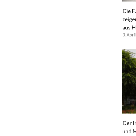
Die F
zeige
aus H
3. Apri
Der I
und M