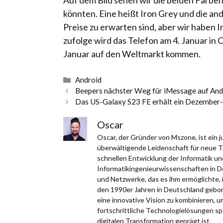
Auf dem Bild sehen wir die beiden Farben,
könnten. Eine heißt Iron Grey und die and
Preise zu erwarten sind, aber wir haben
zufolge wird das Telefon am 4. Januar in
Januar auf den Weltmarkt kommen.
Kategorien
Android
Beepers nächster Weg für iMessage auf Andro
Das US-Galaxy S23 FE erhält ein Dezember-
Oscar
Oscar, der Gründer von Mszone, ist ein
überwältigende Leidenschaft für neue Te
schnellen Entwicklung der Informatik un
Informatikingenieurwissenschaften in D
und Netzwerke, das es ihm ermöglichte, 
den 1990er Jahren in Deutschland gebor
eine innovative Vision zu kombinieren, 
fortschrittliche Technologielösungen spezi
digitalen Transformation geprägt ist.