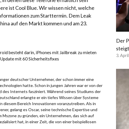
 in denen diese Telefone erhältlich sein
ere ist Cool Blue. Wir wissen nicht, welche
 Informationen zum Starttermin. Dem Leak
 China auf den Markt kommen und am 23.
Der P
steig
id besteht darin, iPhones mit Jailbreak zu mieten
3. Apri
Update mit 60 Sicherheitsfixes
 junger deutscher Unternehmer, der schon immer eine
chnologien hatte. Schon in jungen Jahren war er von der
d des Internets fasziniert. Während seines Studiums der
eutschland erlangte er ein tiefes Wissen über Systeme
in diesem Bereich Innovationen voranzutreiben. Als in
ener, gelang es Oscar, seine technische Expertise und
um Mszone zu gründen, ein Unternehmen, das sich auf
alisiert hat, in einer Zeit, die von einer beispiellosen