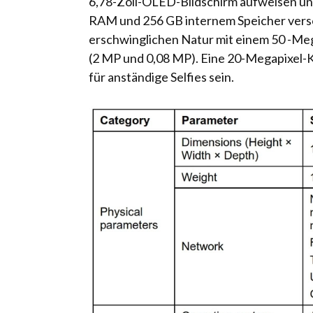
6,78-Zoll-OLED-Bildschirm aufweisen u
RAM und 256 GB internem Speicher verso
erschwinglichen Natur mit einem 50 -Me
(2 MP und 0,08 MP). Eine 20-Megapixel-K
für anständige Selfies sein.