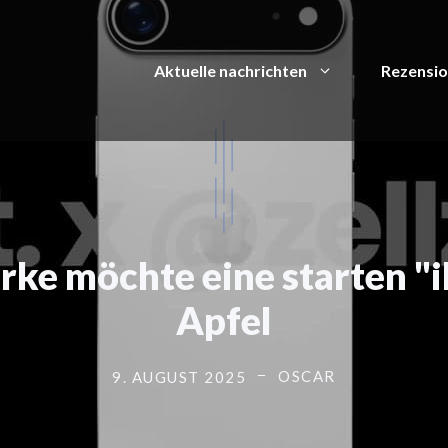
Aktuelle nachrichten
Rezensi
rke möchte eine starten "i
Apfel
OSCAR
9. AUGUST 2025