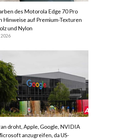
arben des Motorola Edge 70 Pro
n Hinweise auf Premium-Texturen
olz und Nylon
l 2026
ran droht, Apple, Google, NVIDIA
icrosoft anzugreifen, da US-