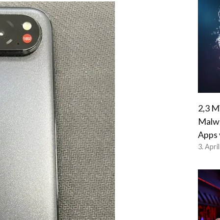
2,3 M
Malwa
Apps 
3. Apri