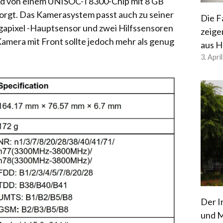
nd von einem UNISOC-T8300-Chip mit 8 GB
rgt. Das Kamerasystem passt auch zu seiner
Die F
gapixel -Hauptsensor und zwei Hilfssensoren
zeige
amera mit Front sollte jedoch mehr als genug
aus H
3. Apri
Der I
und M