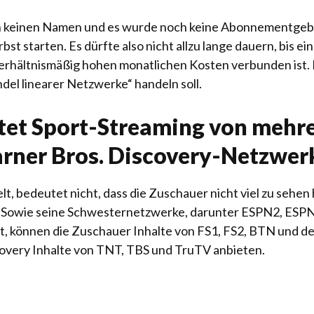
h keinen Namen und es wurde noch keine Abonnementgebü
st starten. Es dürfte also nicht allzu lange dauern, bis ei
nverhältnismäßig hohen monatlichen Kosten verbunden ist. D
el linearer Netzwerke“ handeln soll.
etet Sport-Streaming von mehre
rner Bros. Discovery-Netzwer
lt, bedeutet nicht, dass die Zuschauer nicht viel zu sehen
 Sowie seine Schwesternetzwerke, darunter ESPN2, ES
, können die Zuschauer Inhalte von FS1, FS2, BTN und d
overy Inhalte von TNT, TBS und TruTV anbieten.