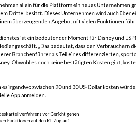
nehmen allein für die Plattform ein neues Unternehmen gr
em Drittel besitzt. Dieses Unternehmen wird auch über e
u einem überzeugenden Angebot mit vielen Funktionen führ
dienstes ist ein bedeutender Moment für Disney und ESPN
s Mediengeschäft. „Das bedeutet, dass den Verbrauchern 
r Branchenführer als Teil eines differenzierten, sporto
sney. Obwohl es noch keine bestätigten Kosten gibt, kostet
 es irgendwo zwischen 20 und 30 US-Dollar kosten würde.
ielle App anmelden.
eskartellverfahrens vor Gericht gehen
uen Funktionen auf den KI-Zug auf