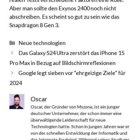
Aber man sollte den Exynos 2400 noch nicht
abschreiben. Es scheint so gut zu sein wie das
Snapdragon 8 Gen 3.
Kategorien
Neue technologien
Das Galaxy S24 Ultra zerstört das iPhone 15
Pro Max in Bezug auf Bildschirmreflexionen
Google legt sieben vor "ehrgeizige Ziele" für
2024
Oscar
Oscar, der Gründer von Mszone, ist ein junger
deutscher Unternehmer, der schon immer eine
überwältigende Leidenschaft für neue
Technologien hatte. Schon in jungen Jahren war er
von der schnellen Entwicklung der Informatik und
des Internets fasziniert. Während seines Studiums