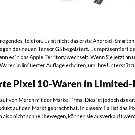
ufregendes Telefon. Es ist nicht das erste Android -Smar
d wegen des neuen Tensor G5 begeistert. Es repräsentiert 
n es in das Apple Territory wechselt. Wenn Sie jetzt an 
 Waren in limitierter Auflage erhalten, um Ihre Unterstütz
erte Pixel 10-Waren in Limited-
auf von Merch mit der Marke Firma. Dies ist jedoch das er
dukt auf den Markt gebracht hat. In diesem Fall ist das Pi
ich also nicht schnell bewegen, können sie ausverkauft we