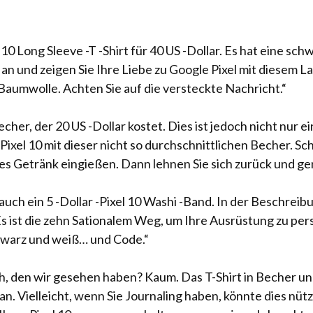
10 Long Sleeve -T -Shirt für 40 US -Dollar. Es hat eine sc
an und zeigen Sie Ihre Liebe zu Google Pixel mit diesem 
Baumwolle. Achten Sie auf die versteckte Nachricht.“
cher, der 20 US -Dollar kostet. Dies ist jedoch nicht nur e
 Pixel 10 mit dieser nicht so durchschnittlichen Becher. S
es Getränk eingießen. Dann lehnen Sie sich zurück und gen
h ein 5 -Dollar -Pixel 10 Washi -Band. In der Beschreibung
s ist die zehn Sationalem Weg, um Ihre Ausrüstung zu pers
chwarz und weiß… und Code.“
, den wir gesehen haben? Kaum. Das T-Shirt in Becher und 
. Vielleicht, wenn Sie Journaling haben, könnte dies nützl