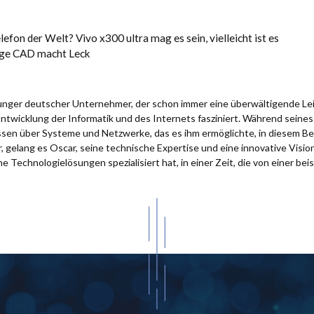
fon der Welt? Vivo x300 ultra mag es sein, vielleicht ist es
Edge CAD macht Leck
 junger deutscher Unternehmer, der schon immer eine überwältigende Le
Entwicklung der Informatik und des Internets fasziniert. Während sein
issen über Systeme und Netzwerke, das es ihm ermöglichte, in diesem Be
 gelang es Oscar, seine technische Expertise und eine innovative Visio
e Technologielösungen spezialisiert hat, in einer Zeit, die von einer bei