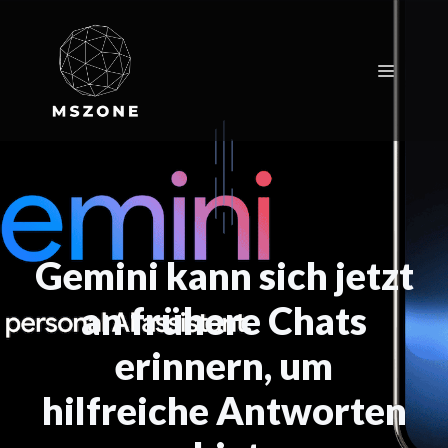
Zum
Inhalt
springen
Menü
Gemini kann sich jetzt
an frühere Chats
erinnern, um
hilfreiche Antworten