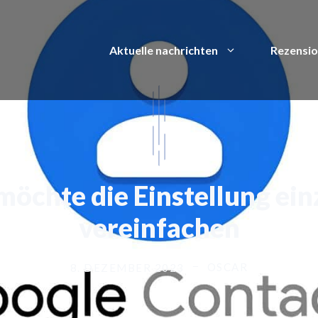
Aktuelle nachrichten
Rezensi
öchte die Einstellung ein
vereinfachen
OSCAR
8. DEZEMBER 2023