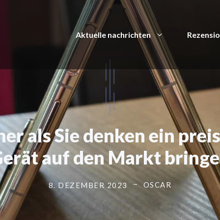
Aktuelle nachrichten
Rezensi
r als Sie denken ein prei
erät auf den Markt bring
OSCAR
8. DEZEMBER 2023