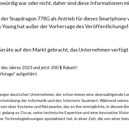
ubwürdig war oder nicht, daher sind diese Informationen mi
s der Snapdragon 778G als Antrieb für dieses Smartphone
ss Young hat außer der Vorhersage des Veröffentlichungsf
Geräte auf den Markt gebracht, das Unternehmen verfügt a
 des Jahres 2023 und jetzt 200 $ Rabatt!
„Vintage“ aufgeführt
 junger deutscher Unternehmer, der schon immer eine überwältigende Le
Entwicklung der Informatik und des Internets fasziniert. Während sein
issen über Systeme und Netzwerke, das es ihm ermöglichte, in diesem Be
 gelang es Oscar, seine technische Expertise und eine innovative Visio
e Technologielösungen spezialisiert hat, in einer Zeit, die von einer bei