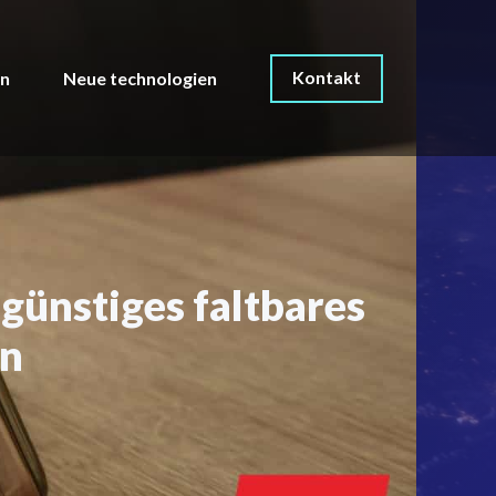
Kontakt
on
Neue technologien
sgünstiges faltbares
en