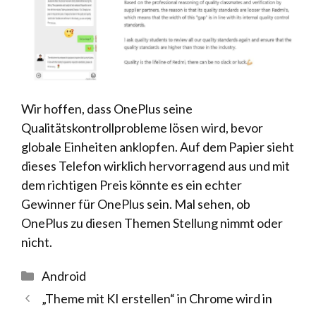
Wir hoffen, dass OnePlus seine
Qualitätskontrollprobleme lösen wird, bevor
globale Einheiten anklopfen. Auf dem Papier sieht
dieses Telefon wirklich hervorragend aus und mit
dem richtigen Preis könnte es ein echter
Gewinner für OnePlus sein. Mal sehen, ob
OnePlus zu diesen Themen Stellung nimmt oder
nicht.
Kategorien
Android
„Theme mit KI erstellen“ in Chrome wird in