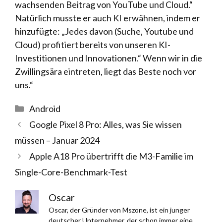
wachsenden Beitrag von YouTube und Cloud.“
Natürlich musste er auch KI erwähnen, indem er
hinzufügte: „Jedes davon (Suche, Youtube und
Cloud) profitiert bereits von unseren KI-
Investitionen und Innovationen.“ Wenn wir in die
Zwillingsära eintreten, liegt das Beste noch vor
uns.“
Kategorien
Android
Google Pixel 8 Pro: Alles, was Sie wissen
müssen – Januar 2024
Apple A18 Pro übertrifft die M3-Familie im
Single-Core-Benchmark-Test
Oscar
Oscar, der Gründer von Mszone, ist ein junger
deutscher Unternehmer, der schon immer eine