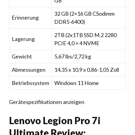
GB
32 GB (2×16 GB CSodimm
Erinnerung
DDR5-6400)
2TB (2x1TB SSD M.2 2280
Lagerung
PCIE 4,0 × 4 NVME
Gewicht
5,67 lbs/2,72 kg
Abmessungen
14,35 x 10,9 x 0,86-1,05 Zoll
Betriebssystem
Windows 11 Home
Gerätespezifikationen anzeigen
Lenovo Legion Pro 7i
Ultimate Review: