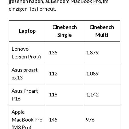
gesehen haben, außer dem MacBook Pro, im
einzigen Test erneut.
Cinebench
Cinebench
Laptop
Single
Multi
Lenovo
135
1.879
Legion Pro 7i
Asus proart
112
1.089
px13
Asus Proart
116
1,142
P16
Apple
MacBook Pro
145
976
(M3 Pro)