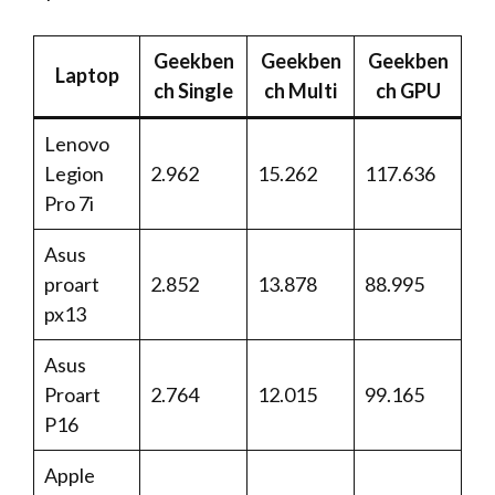
Geekben
Geekben
Geekben
Laptop
ch Single
ch Multi
ch GPU
Lenovo
Legion
2.962
15.262
117.636
Pro 7i
Asus
proart
2.852
13.878
88.995
px13
Asus
Proart
2.764
12.015
99.165
P16
Apple