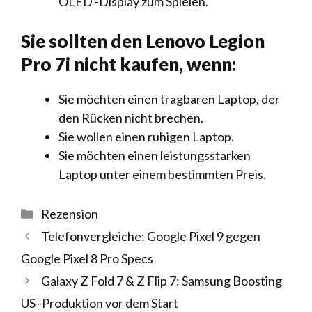
OLED -Display zum Spielen.
Sie sollten den Lenovo Legion
Pro 7i nicht kaufen, wenn:
Sie möchten einen tragbaren Laptop, der
den Rücken nicht brechen.
Sie wollen einen ruhigen Laptop.
Sie möchten einen leistungsstarken
Laptop unter einem bestimmten Preis.
Kategorien
Rezension
Telefonvergleiche: Google Pixel 9 gegen
Google Pixel 8 Pro Specs
Galaxy Z Fold 7 & Z Flip 7: Samsung Boosting
US -Produktion vor dem Start