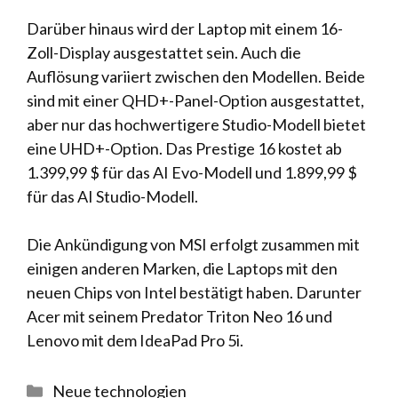
Darüber hinaus wird der Laptop mit einem 16-
Zoll-Display ausgestattet sein. Auch die
Auflösung variiert zwischen den Modellen. Beide
sind mit einer QHD+-Panel-Option ausgestattet,
aber nur das hochwertigere Studio-Modell bietet
eine UHD+-Option. Das Prestige 16 kostet ab
1.399,99 $ für das AI Evo-Modell und 1.899,99 $
für das AI Studio-Modell.
Die Ankündigung von MSI erfolgt zusammen mit
einigen anderen Marken, die Laptops mit den
neuen Chips von Intel bestätigt haben. Darunter
Acer mit seinem Predator Triton Neo 16 und
Lenovo mit dem IdeaPad Pro 5i.
Kategorien
Neue technologien