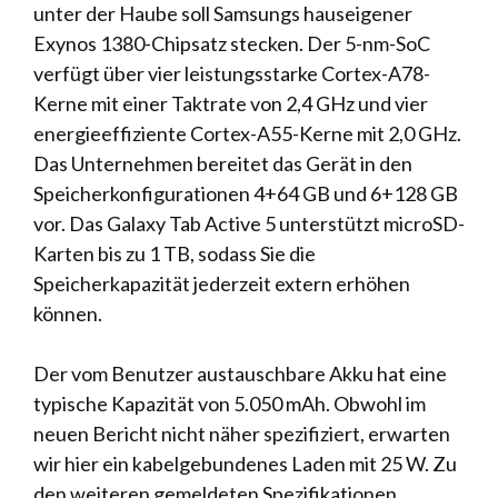
unter der Haube soll Samsungs hauseigener
Exynos 1380-Chipsatz stecken. Der 5-nm-SoC
verfügt über vier leistungsstarke Cortex-A78-
Kerne mit einer Taktrate von 2,4 GHz und vier
energieeffiziente Cortex-A55-Kerne mit 2,0 GHz.
Das Unternehmen bereitet das Gerät in den
Speicherkonfigurationen 4+64 GB und 6+128 GB
vor. Das Galaxy Tab Active 5 unterstützt microSD-
Karten bis zu 1 TB, sodass Sie die
Speicherkapazität jederzeit extern erhöhen
können.
Der vom Benutzer austauschbare Akku hat eine
typische Kapazität von 5.050 mAh. Obwohl im
neuen Bericht nicht näher spezifiziert, erwarten
wir hier ein kabelgebundenes Laden mit 25 W. Zu
den weiteren gemeldeten Spezifikationen