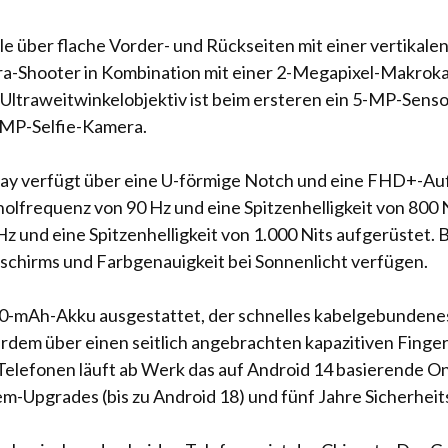
le über flache Vorder- und Rückseiten mit einer vertika
-Shooter in Kombination mit einer 2-Megapixel-Makrokam
s Ultraweitwinkelobjektiv ist beim ersteren ein 5-MP-Sens
-MP-Selfie-Kamera.
y verfügt über eine U-förmige Notch und eine FHD+-Auflö
olfrequenz von 90 Hz und eine Spitzenhelligkeit von 800 
z und eine Spitzenhelligkeit von 1.000 Nits aufgerüstet. 
ldschirms und Farbgenauigkeit bei Sonnenlicht verfügen.
00-mAh-Akku ausgestattet, der schnelles kabelgebundene
erdem über einen seitlich angebrachten kapazitiven Fing
 Telefonen läuft ab Werk das auf Android 14 basierende O
-Upgrades (bis zu Android 18) und fünf Jahre Sicherhei