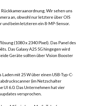
len Rückkameraanordnung. Wir sehen uns
era an, obwohl nur letztere über OIS
or und beim letzteren ein 8-MP-Sensor.
sung (1080 x 2340 Pixel). Das Panel des
Nits. Das Galaxy A25 5G hingegen wird
Beide Geräte sollten über Vision Booster
s Laden mit 25 W über einen USB-Typ-C-
erabdruckscanner (im Netzschalter
ne UI 6.0. Das Unternehmen hat vier
tsupdates versprochen.