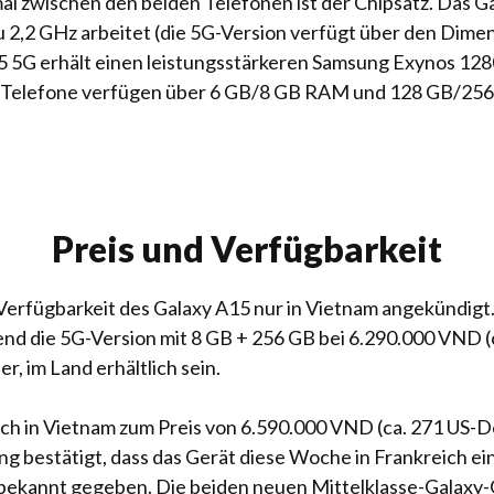
l zwischen den beiden Telefonen ist der Chipsatz. Das G
u 2,2 GHz arbeitet (die 5G-Version verfügt über den Dime
 5G erhält einen leistungsstärkeren Samsung Exynos 1280
e Telefone verfügen über 6 GB/8 GB RAM und 128 GB/256 
Preis und Verfügbarkeit
Verfügbarkeit des Galaxy A15 nur in Vietnam angekündigt.
nd die 5G-Version mit 8 GB + 256 GB bei 6.290.000 VND (c
, im Land erhältlich sein.
ch in Vietnam zum Preis von 6.590.000 VND (ca. 271 US-D
ng bestätigt, dass das Gerät diese Woche in Frankreich ei
t bekannt gegeben. Die beiden neuen Mittelklasse-Galaxy-