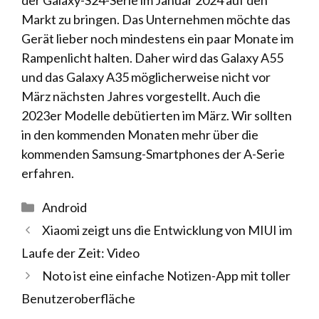
der Galaxy-S24-Serie im Januar 2024 auf den
Markt zu bringen. Das Unternehmen möchte das
Gerät lieber noch mindestens ein paar Monate im
Rampenlicht halten. Daher wird das Galaxy A55
und das Galaxy A35 möglicherweise nicht vor
März nächsten Jahres vorgestellt. Auch die
2023er Modelle debütierten im März. Wir sollten
in den kommenden Monaten mehr über die
kommenden Samsung-Smartphones der A-Serie
erfahren.
Kategorien
Android
Xiaomi zeigt uns die Entwicklung von MIUI im
Laufe der Zeit: Video
Noto ist eine einfache Notizen-App mit toller
Benutzeroberfläche