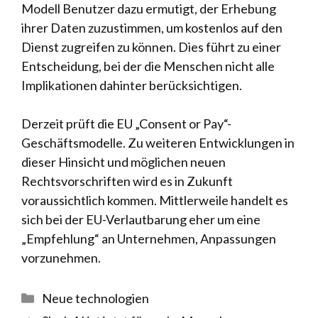
Modell Benutzer dazu ermutigt, der Erhebung
ihrer Daten zuzustimmen, um kostenlos auf den
Dienst zugreifen zu können. Dies führt zu einer
Entscheidung, bei der die Menschen nicht alle
Implikationen dahinter berücksichtigen.
Derzeit prüft die EU „Consent or Pay“-
Geschäftsmodelle. Zu weiteren Entwicklungen in
dieser Hinsicht und möglichen neuen
Rechtsvorschriften wird es in Zukunft
voraussichtlich kommen. Mittlerweile handelt es
sich bei der EU-Verlautbarung eher um eine
„Empfehlung“ an Unternehmen, Anpassungen
vorzunehmen.
Kategorien
Neue technologien