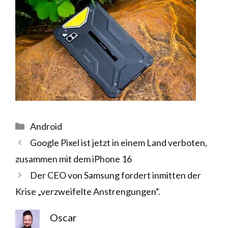
Kategorien
Android
Google Pixel ist jetzt in einem Land verboten,
zusammen mit dem iPhone 16
Der CEO von Samsung fordert inmitten der
Krise „verzweifelte Anstrengungen“.
Oscar