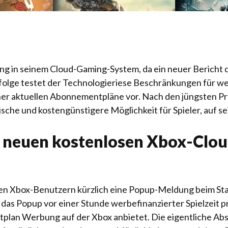
 in seinem Cloud-Gaming-System, da ein neuer Bericht da
folge testet der Technologieriese Beschränkungen für wer
iner aktuellen Abonnementpläne vor. Nach den jüngsten P
che und kostengünstigere Möglichkeit für Spieler, auf s
n neuen kostenlosen Xbox-Clo
en Xbox-Benutzern kürzlich eine Popup-Meldung beim Sta
 das Popup vor einer Stunde werbefinanzierter Spielzeit pr
tplan Werbung auf der Xbox anbietet. Die eigentliche Abs