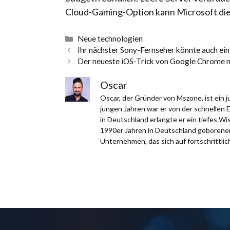
Cloud-Gaming-Option kann Microsoft die 
Kategorien
Neue technologien
Ihr nächster Sony-Fernseher könnte auch ei
Der neueste iOS-Trick von Google Chrome ma
Oscar
Oscar, der Gründer von Mszone, ist ein
jungen Jahren war er von der schnellen 
in Deutschland erlangte er ein tiefes W
1990er Jahren in Deutschland geborener,
Unternehmen, das sich auf fortschrittlich