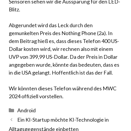
Sensoren sehen wir die Aussparung für den LED-
Blitz.
Abgerundet wird das Leck durch den
gemunkelten Preis des Nothing Phone (2a). In
dem Beitrag hieß es, dass dieses Telefon 400 US-
Dollar kosten wird, wir rechnen also mit einem
UVP von 399,99 US-Dollar. Da der Preis in Dollar
angegeben wurde, könnte das bedeuten, dass es
in die USA gelangt. Hoffentlich ist das der Fall.
Wir könnten dieses Telefon während des MWC
2024 offiziell vorstellen.
Kategorien
Android
Ein KI-Startup möchte KI-Technologie in
Alltagsgegenstände einbetten