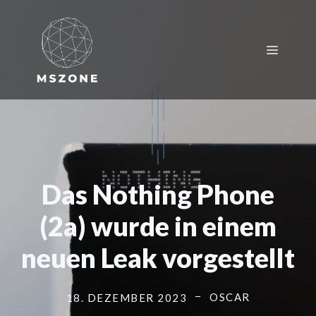
Zum
Inhalt
springen
Menü
Das Nothing Phone
(2a) wurde in einem
neuen Leak vorgestellt
OSCAR
18. DEZEMBER 2023