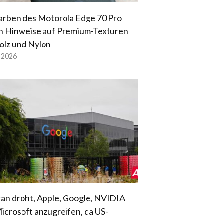
arben des Motorola Edge 70 Pro
n Hinweise auf Premium-Texturen
olz und Nylon
l 2026
ran droht, Apple, Google, NVIDIA
icrosoft anzugreifen, da US-