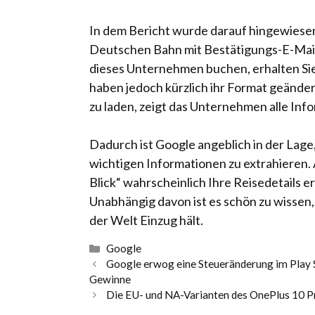
In dem Bericht wurde darauf hingewiesen
Deutschen Bahn mit Bestätigungs-E-Mail
dieses Unternehmen buchen, erhalten Sie 
haben jedoch kürzlich ihr Format geändert
zu laden, zeigt das Unternehmen alle Info
Dadurch ist Google angeblich in der Lage, 
wichtigen Informationen zu extrahieren.
Blick“ wahrscheinlich Ihre Reisedetails 
Unabhängig davon ist es schön zu wissen,
der Welt Einzug hält.
Kategorien
Google
Google erwog eine Steueränderung im Play St
Gewinne
Die EU- und NA-Varianten des OnePlus 10 