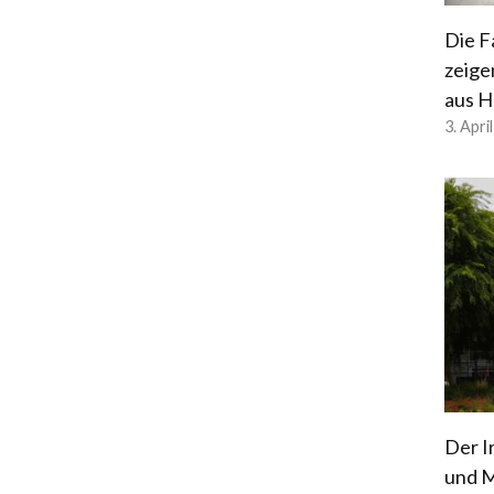
Die F
zeige
aus H
3. Apri
Der I
und M