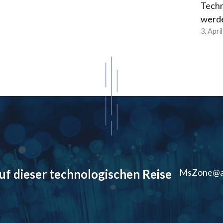
Techn
werd
3. Apri
auf dieser technologischen Reise
MsZone@a