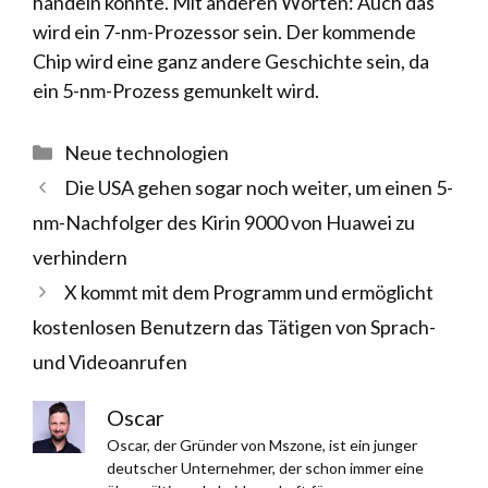
handeln könnte. Mit anderen Worten: Auch das
wird ein 7-nm-Prozessor sein. Der kommende
Chip wird eine ganz andere Geschichte sein, da
ein 5-nm-Prozess gemunkelt wird.
Kategorien
Neue technologien
Die USA gehen sogar noch weiter, um einen 5-
nm-Nachfolger des Kirin 9000 von Huawei zu
verhindern
X kommt mit dem Programm und ermöglicht
kostenlosen Benutzern das Tätigen von Sprach-
und Videoanrufen
Oscar
Oscar, der Gründer von Mszone, ist ein junger
deutscher Unternehmer, der schon immer eine