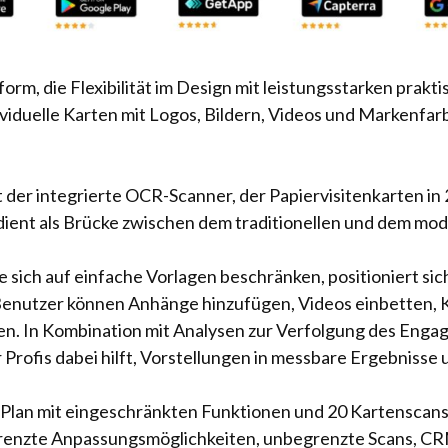
tform, die Flexibilität im Design mit leistungsstarken pra
iduelle Karten mit Logos, Bildern, Videos und Markenfarbe
 der integrierte OCR-Scanner, der Papiervisitenkarten in 
dient als Brücke zwischen dem traditionellen und dem m
 sich auf einfache Vorlagen beschränken, positioniert sich
Benutzer können Anhänge hinzufügen, Videos einbetten, K
. In Kombination mit Analysen zur Verfolgung des Engag
 Profis dabei hilft, Vorstellungen in messbare Ergebniss
n Plan mit eingeschränkten Funktionen und 20 Kartenscan
enzte Anpassungsmöglichkeiten, unbegrenzte Scans, CRM