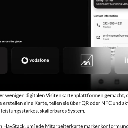
er wenigen digitalen Visitenkartenplattformen gemacht, 
rstellen eine Karte, teilen sie über QR oder NFC und aktu
n leistungsstarkes, skalierbares System.
n HayStack, um jede Mitarbeiterkarte markenkonform un