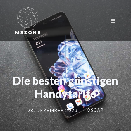
Zum
Inhalt
springen
Menü
Die besten günstigen
Handytarife
OSCAR
28. DEZEMBER 2023