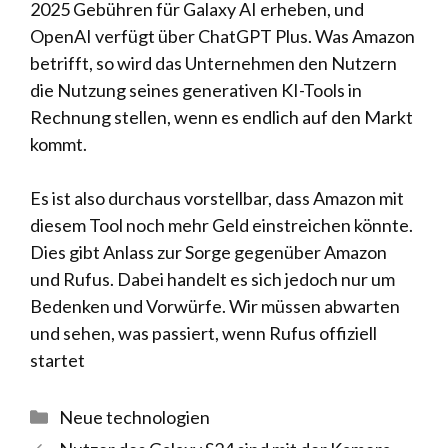
2025 Gebühren für Galaxy AI erheben, und
OpenAI verfügt über ChatGPT Plus. Was Amazon
betrifft, so wird das Unternehmen den Nutzern
die Nutzung seines generativen KI-Tools in
Rechnung stellen, wenn es endlich auf den Markt
kommt.
Es ist also durchaus vorstellbar, dass Amazon mit
diesem Tool noch mehr Geld einstreichen könnte.
Dies gibt Anlass zur Sorge gegenüber Amazon
und Rufus. Dabei handelt es sich jedoch nur um
Bedenken und Vorwürfe. Wir müssen abwarten
und sehen, was passiert, wenn Rufus offiziell
startet
Kategorien
Neue technologien