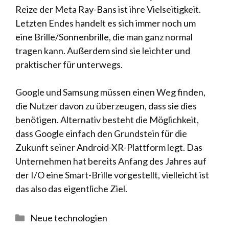
Reize der Meta Ray-Bans ist ihre Vielseitigkeit.
Letzten Endes handelt es sich immer noch um
eine Brille/Sonnenbrille, die man ganz normal
tragen kann. Außerdem sind sie leichter und
praktischer für unterwegs.
Google und Samsung müssen einen Weg finden,
die Nutzer davon zu überzeugen, dass sie dies
benötigen. Alternativ besteht die Möglichkeit,
dass Google einfach den Grundstein für die
Zukunft seiner Android-XR-Plattform legt. Das
Unternehmen hat bereits Anfang des Jahres auf
der I/O eine Smart-Brille vorgestellt, vielleicht ist
das also das eigentliche Ziel.
Kategorien
Neue technologien