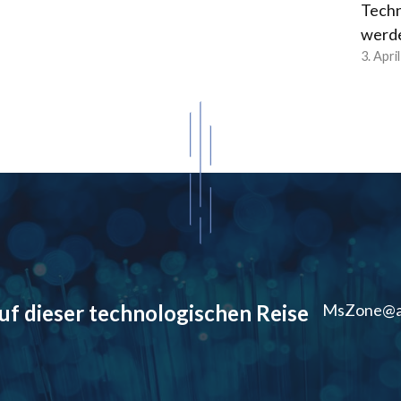
Techn
werd
3. Apri
auf dieser technologischen Reise
MsZone@a