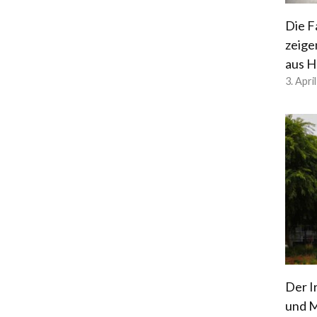
Die F
zeige
aus H
3. Apri
Der I
und M