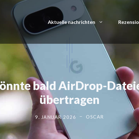
Aktuelle nachrichten
Rezensi
könnte bald AirDrop-Dateie
übertragen
OSCAR
9. JANUAR 2026