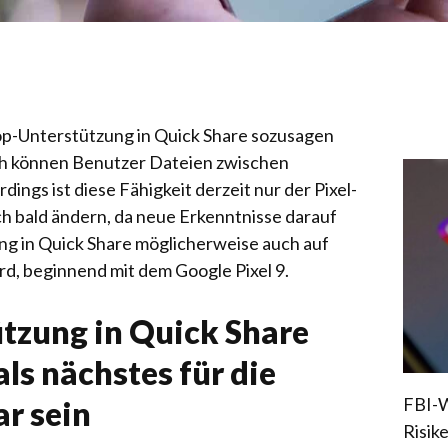
op-Unterstützung in Quick Share sozusagen
ch können Benutzer Dateien zwischen
ings ist diese Fähigkeit derzeit nur der Pixel-
ch bald ändern, da neue Erkenntnisse darauf
ng in Quick Share möglicherweise auch auf
rd, beginnend mit dem Google Pixel 9.
tzung in Quick Share
ls nächstes für die
FBI-W
ar sein
Risik