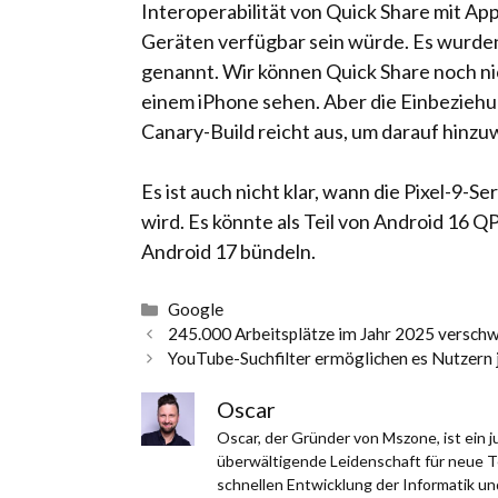
Interoperabilität von Quick Share mit App
Geräten verfügbar sein würde. Es wurden
genannt. Wir können Quick Share noch nic
einem iPhone sehen. Aber die Einbezieh
Canary-Build reicht aus, um darauf hinzu
Es ist auch nicht klar, wann die Pixel-9-Se
wird. Es könnte als Teil von Android 16 
Android 17 bündeln.
Kategorien
Google
245.000 Arbeitsplätze im Jahr 2025 verschw
YouTube-Suchfilter ermöglichen es Nutzern j
Oscar
Oscar, der Gründer von Mszone, ist ein
überwältigende Leidenschaft für neue Te
schnellen Entwicklung der Informatik un