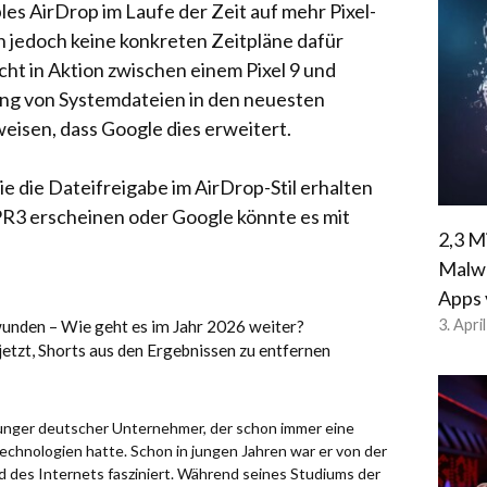
les AirDrop im Laufe der Zeit auf mehr Pixel-
 jedoch keine konkreten Zeitpläne dafür
ht in Aktion zwischen einem Pixel 9 und
ung von Systemdateien in den neuesten
weisen, dass Google dies erweitert.
rie die Dateifreigabe im AirDrop-Stil erhalten
QPR3 erscheinen oder Google könnte es mit
2,3 M
Malwa
Apps 
3. Apri
unden – Wie geht es im Jahr 2026 weiter?
etzt, Shorts aus den Ergebnissen zu entfernen
 junger deutscher Unternehmer, der schon immer eine
chnologien hatte. Schon in jungen Jahren war er von der
d des Internets fasziniert. Während seines Studiums der