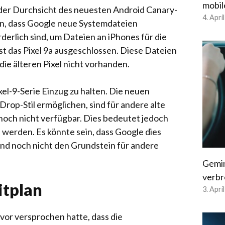
mobil
i der Durchsicht des neuesten Android Canary-
4. Apri
n, dass Google neue Systemdateien
rderlich sind, um Dateien an iPhones für die
st das Pixel 9a ausgeschlossen. Diese Dateien
ie älteren Pixel nicht vorhanden.
xel-9-Serie Einzug zu halten. Die neuen
rop-Stil ermöglichen, sind für andere alte
, noch nicht verfügbar. Dies bedeutet jedoch
n werden. Es könnte sein, dass Google dies
 und noch nicht den Grundstein für andere
Gemin
verbr
itplan
3. Apri
uvor versprochen hatte, dass die