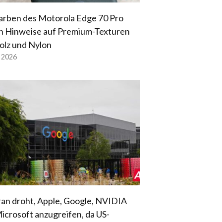
arben des Motorola Edge 70 Pro
n Hinweise auf Premium-Texturen
olz und Nylon
l 2026
ran droht, Apple, Google, NVIDIA
icrosoft anzugreifen, da US-