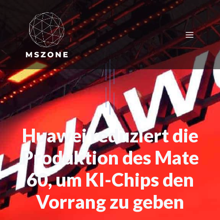
Zum
Inhalt
springen
Menü
Huawei reduziert die
Produktion des Mate
60, um KI-Chips den
Vorrang zu geben