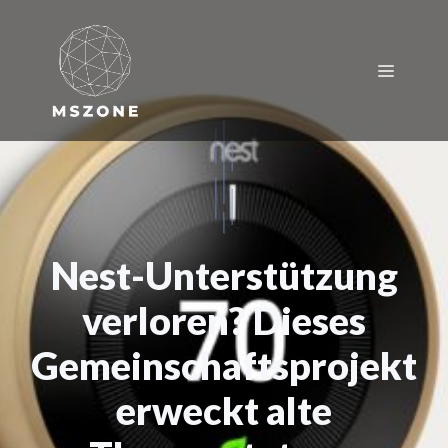
Zum
Inhalt
springen
Menü
Nest-Unterstützung
verloren? Dieses
Gemeinschaftsprojekt
erweckt alte