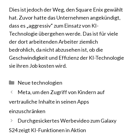
Dies ist jedoch der Weg, den Square Enix gewählt
hat. Zuvor hatte das Unternehmen angekündigt,
dass es „aggressiv“ zum Einsatz von KI-
Technologie übergehen werde. Das ist für viele
der dort arbeitenden Arbeiter ziemlich
bedrohlich, da nicht abzusehen ist, ob die
Geschwindigkeit und Effizienz der KI-Technologie
sie ihren Job kosten wird.
Kategorien
Neue technologien
Meta, um den Zugriff von Kindern auf
vertrauliche Inhalte in seinen Apps
einzuschränken
Durchgesickertes Werbevideo zum Galaxy
S24 zeigt KI-Funktionen in Aktion