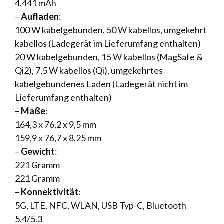
4.441 mAh
–
Aufladen
:
100 W kabelgebunden, 50 W kabellos, umgekehrt
kabellos (Ladegerät im Lieferumfang enthalten)
20 W kabelgebunden, 15 W kabellos (MagSafe &
Qi2), 7,5 W kabellos (Qi), umgekehrtes
kabelgebundenes Laden (Ladegerät nicht im
Lieferumfang enthalten)
–
Maße
:
164,3 x 76,2 x 9,5 mm
159,9 x 76,7 x 8,25 mm
–
Gewicht
:
221 Gramm
221 Gramm
–
Konnektivität
:
5G, LTE, NFC, WLAN, USB Typ-C, Bluetooth
5.4/5.3