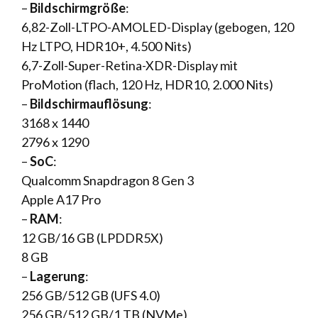
–
Bildschirmgröße
:
6,82-Zoll-LTPO-AMOLED-Display (gebogen, 120
Hz LTPO, HDR10+, 4.500 Nits)
6,7-Zoll-Super-Retina-XDR-Display mit
ProMotion (flach, 120 Hz, HDR10, 2.000 Nits)
–
Bildschirmauflösung
:
3168 x 1440
2796 x 1290
–
SoC
:
Qualcomm Snapdragon 8 Gen 3
Apple A17 Pro
–
RAM
:
12 GB/16 GB (LPDDR5X)
8 GB
–
Lagerung
:
256 GB/512 GB (UFS 4.0)
256 GB/512 GB/1 TB (NVMe)