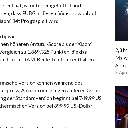
teilt hat, ist unten eingebettet und
 sehen, dass PUBG in diesem Video sowohl auf
iaomi 14t Pro gespielt wird.
rxbpwxi
inen höheren Antutu -Score als der Xiaomi
2,3 M
Vergleich zu 1.869.325 Punkten, die das
Malwa
at auch mehr RAM. Beide Telefone enthalten
Apps 
3. Apri
hermische Version können während des
Aliexpress, Amazon und einigen anderen Online
tung der Standardversion beginnt bei 749,99 US
 thermischen Version bei 899,99 US -Dollar