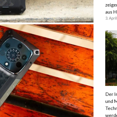
zeige
aus H
3. Apri
Der I
und M
Techn
werd