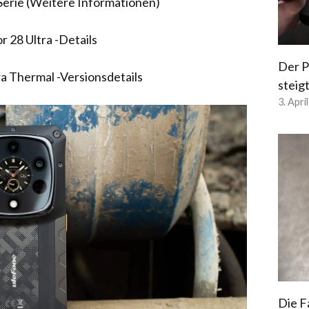
Serie (Weitere Informationen)
 28 Ultra -Details
Der P
a Thermal -Versionsdetails
steig
3. Apri
Die F