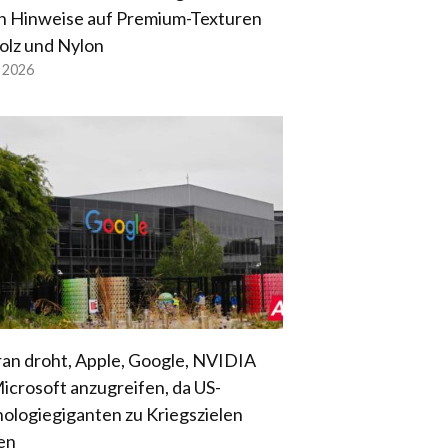
n Hinweise auf Premium-Texturen
olz und Nylon
l 2026
ran droht, Apple, Google, NVIDIA
icrosoft anzugreifen, da US-
ologiegiganten zu Kriegszielen
en