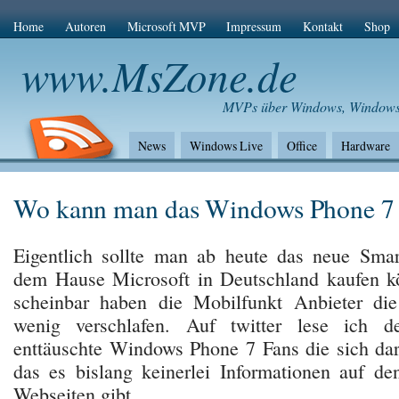
Home
Autoren
Microsoft MVP
Impressum
Kontakt
Shop
www.MsZone.de
MVPs über Windows, Windows L
News
Windows Live
Office
Hardware
Wo kann man das Windows Phone 7 
Eigentlich sollte man ab heute das neue Sma
dem Hause Microsoft in Deutschland kaufen k
scheinbar haben die Mobilfunkt Anbieter di
wenig verschlafen. Auf twitter lese ich de
enttäuschte Windows Phone 7 Fans die sich dar
das es bislang keinerlei Informationen auf den
Webseiten gibt.