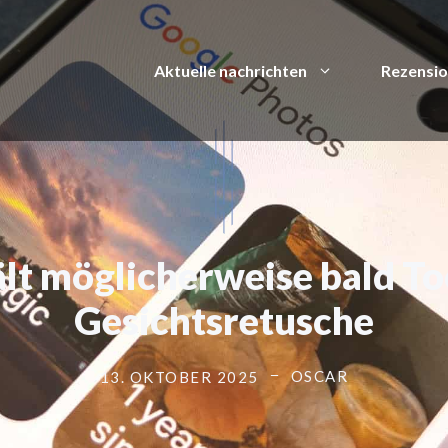
Aktuelle nachrichten
Rezensi
lt möglicherweise bald To
Gesichtsretusche
OSCAR
13. OKTOBER 2025