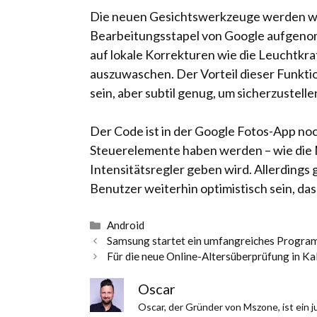
Die neuen Gesichtswerkzeuge werden wah
Bearbeitungsstapel von Google aufgenomm
auf lokale Korrekturen wie die Leuchtkra
auszuwaschen. Der Vorteil dieser Funktion
sein, aber subtil genug, um sicherzustell
Der Code ist in der Google Fotos-App noch 
Steuerelemente haben werden – wie die M
Intensitätsregler geben wird. Allerdings
Benutzer weiterhin optimistisch sein, da
Kategorien
Android
Samsung startet ein umfangreiches Progra
Für die neue Online-Altersüberprüfung in Kal
Oscar
Oscar, der Gründer von Mszone, ist ein