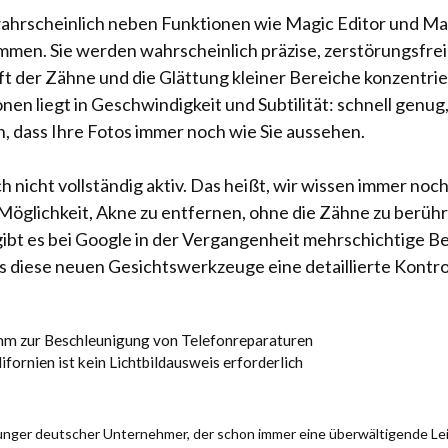
rscheinlich neben Funktionen wie Magic Editor und Magi
en. Sie werden wahrscheinlich präzise, ​​zerstörungsfr
ft der Zähne und die Glättung kleiner Bereiche konzentri
en liegt in Geschwindigkeit und Subtilität: schnell genug
en, dass Ihre Fotos immer noch wie Sie aussehen.
nicht vollständig aktiv. Das heißt, wir wissen immer noch 
öglichkeit, Akne zu entfernen, ohne die Zähne zu berühre
 gibt es bei Google in der Vergangenheit mehrschichtige 
ss diese neuen Gesichtswerkzeuge eine detaillierte Kontr
mm zur Beschleunigung von Telefonreparaturen
ifornien ist kein Lichtbildausweis erforderlich
 junger deutscher Unternehmer, der schon immer eine überwältigende Le