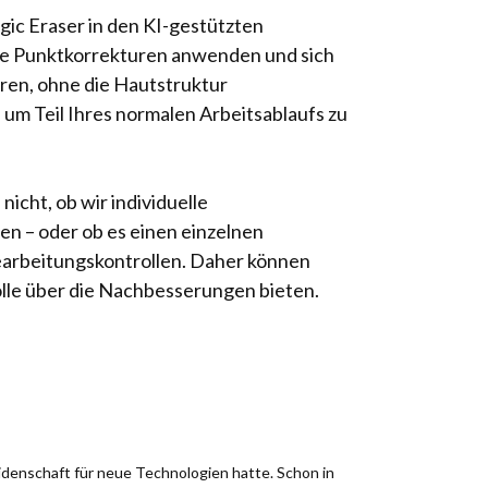
c Eraser in den KI-gestützten
eie Punktkorrekturen anwenden und sich
eren, ohne die Hautstruktur
, um Teil Ihres normalen Arbeitsablaufs zu
nicht, ob wir individuelle
n – oder ob es einen einzelnen
Bearbeitungskontrollen. Daher können
olle über die Nachbesserungen bieten.
idenschaft für neue Technologien hatte. Schon in