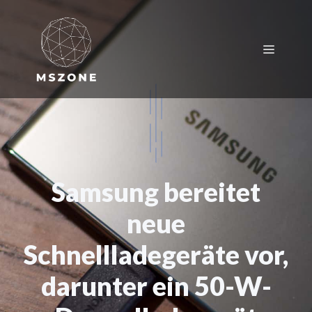
Zum
Inhalt
springen
Menü
Samsung bereitet
neue
Schnellladegeräte vor,
darunter ein 50-W-